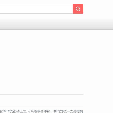
练的军情六处特工艾玛·马洛争分夺秒，共同对抗一支失控的