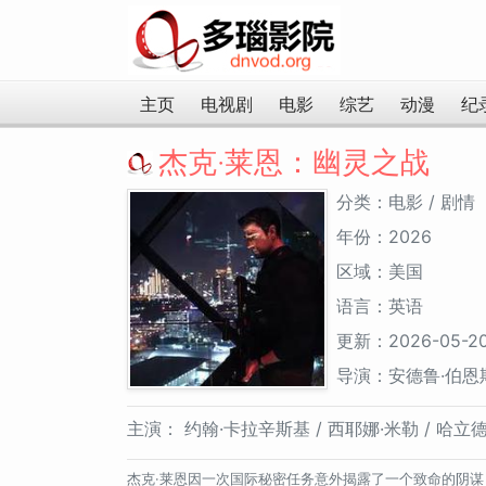
主页
电视剧
电影
综艺
动漫
纪
杰克·莱恩：幽灵之战
分类：电影 / 剧情
年份：2026
区域：美国
语言：英语
更新：2026-05-2
导演：安德鲁·伯恩
主演：
约翰·卡拉辛斯基 / 西耶娜·米勒 / 哈立德·莱斯 
杰克·莱恩因一次国际秘密任务意外揭露了一个致命的阴谋