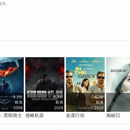
相关。
9.2分
6.3分
6.1分
欧美
欧美
欧美
2008
2026
2026
：黑暗骑士
侵略机器
金谍行动
揭秘日