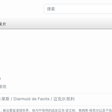
录片
0
斯坦
/ Diarmuid de Faoite / 迈克尔·凯利
，被迫重返谍报世界。他与中情局的战友迈克·诺文柏、詹姆斯·格里尔以及干