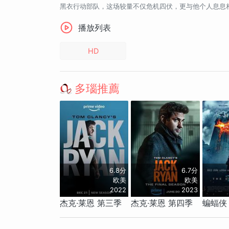
黑衣行动部队，这场较量不仅危机四伏，更与他个人息息
播放列表
HD
多瑙推薦
6.8分
6.7分
欧美
欧美
2022
2023
杰克·莱恩 第三季
杰克·莱恩 第四季
蝙蝠侠