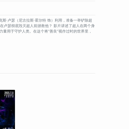
斯·卢瑟（尼古拉斯·霍尔特 饰）利用，准备一举铲除超
，在卢瑟彻底毁灭超人前拯救他？ 影片讲述了超人在两个身
力量用于守护人类。在这个将“善良”视作过时的世界里，