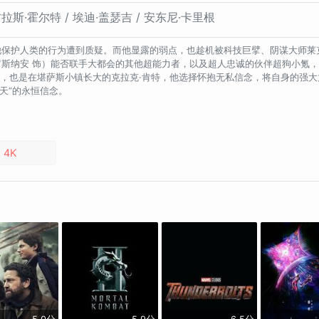
拉斯·霍尔特 / 埃迪·盖瑟吉 / 安东尼·卡里根
他保护人类的行为遭到质疑。而他显露的弱点，也趁机被科技巨擘、阴谋大师莱克
罗斯纳安 饰）能否联手大都会的其他超能力者，以及超人忠诚的伙伴超狗小氪
，也是在堪萨斯小镇长大的克拉克·肯特，他选择怀抱无私信念，将自身的强大
天”的永恒信念。
4K