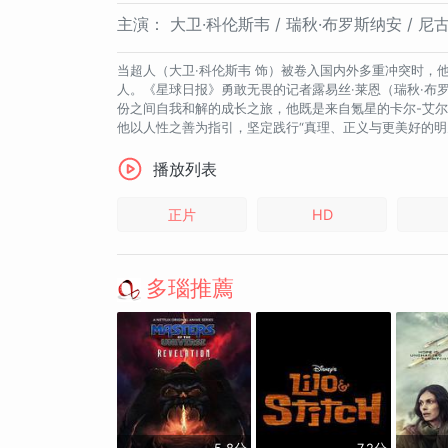
主演：
大卫·科伦斯韦 / 瑞秋·布罗斯纳安 / 尼古
当超人（大卫·科伦斯韦 饰）被卷入国内外多重冲突时，
人。《星球日报》勇敢无畏的记者露易丝·莱恩（瑞秋·布
份之间自我和解的成长之旅，他既是来自氪星的卡尔-艾尔
他以人性之善为指引，坚定践行“真理、正义与更美好的明
播放列表
正片
HD
多瑙推薦