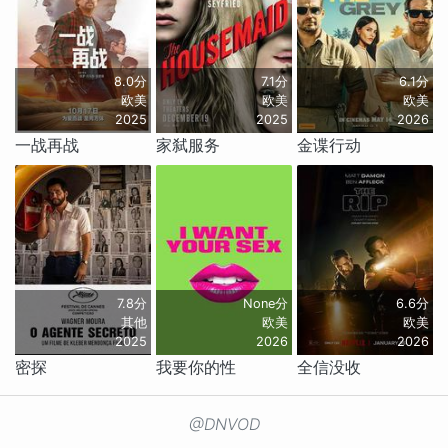
8.0分
7.1分
6.1分
欧美
欧美
欧美
2025
2025
2026
一战再战
家弑服务
金谍行动
7.8分
None分
6.6分
其他
欧美
欧美
2025
2026
2026
密探
我要你的性
全信没收
@DNVOD