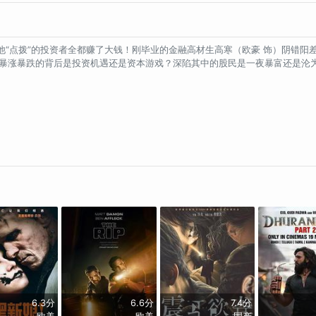
经他“点拨”的投资者全都赚了大钱！刚毕业的金融高材生高寒（欧豪 饰）阴错
暴涨暴跌的背后是投资机遇还是资本游戏？深陷其中的股民是一夜暴富还是沦为“
6.3分
6.6分
7.4分