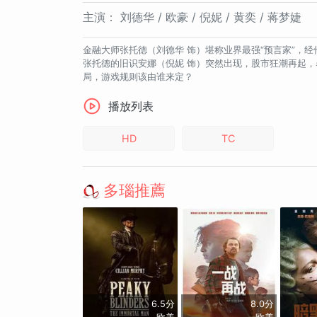
主演：
刘德华 / 欧豪 / 倪妮 / 黄奕 / 蒋梦婕
金融大师张托德（刘德华 饰）堪称业界最强“预言家”，
张托德的旧识安娜（倪妮 饰）突然出现，股市狂潮再起，
局，游戏规则该由谁来定？
播放列表
HD
TC
多瑙推薦
6.5分
8.0分