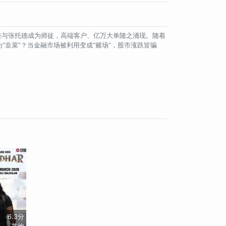
阳差与张托德成为师徒，高端客户、亿万大单随之涌现。随着
韭菜”？当金融市场被利用变成“赌场”，股市涨跌皆骗
6.3分