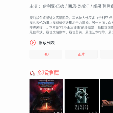
主演：
伊利亚·伍德 / 西恩·奥斯汀 / 维果·莫腾
魔幻战争逐渐进入高潮阶段。霍比特人佛罗多（伊利亚·伍德 E
魔君索伦为阻止魔戒被销毁用尽全力阻挠。另一方面，白袍巫师
即将来临…… 本片是“指环王三部曲”的终结篇，根据英国作家J.R.
最佳导演、最佳改编剧本、最佳剪辑、最佳艺术指导、最
播放列表
HD
正片
多瑙推薦