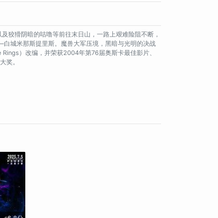
n 饰）以及狡猾阴暗的咕噜等前往末日山，一路上艰难险阻不断，
首都——白城米那斯提里斯。魔兽大军压境，黑暗与光明的决战
the Rings）改编，并荣获2004年第76届奥斯卡最佳影片、
项大奖。