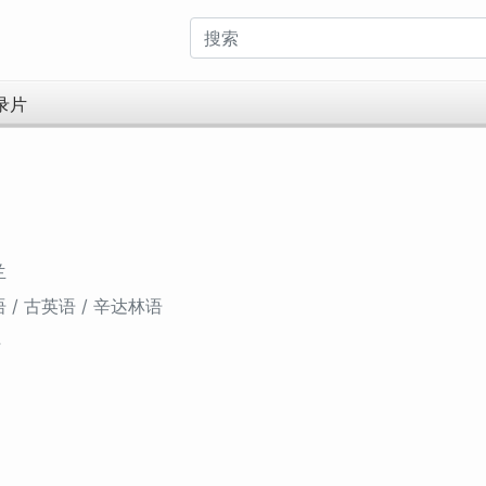
录片
兰
 / 古英语 / 辛达林语
4