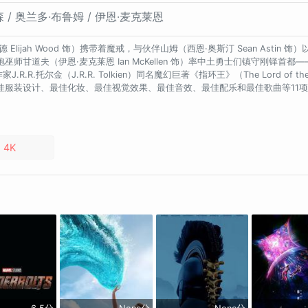
森 / 奥兰多·布鲁姆 / 伊恩·麦克莱恩
lijah Wood 饰）携带着魔戒，与伙伴山姆（西恩·奥斯汀 Sean Asti
甘道夫（伊恩·麦克莱恩 Ian McKellen 饰）率中土勇士们镇守刚铎
R.托尔金（J.R.R. Tolkien）同名魔幻巨著《指环王》（The Lord of 
佳服装设计、最佳化妆、最佳视觉效果、最佳音效、最佳配乐和最佳歌曲等11
4K