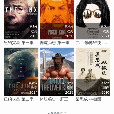
9.1分
8.4分
9.0分
欧美
欧美
欧美
2015
2020
2021
纽约灾星 第一季
养虎为患 第一季
弗兰·勒博维茨：假装我们在城市
8.8分
None分
9.5分
欧美
欧美
国产
2024
2025
2010
纽约灾星 第二季
体坛秘史：肝王
梁思成 林徽因
@DNVOD