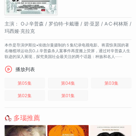
主演：
O·J·辛普森 / 罗伯特·卡戴珊 / 碧·亚瑟 / A·C·柯林斯 /
玛西娅·克拉克
本作是导演伊斯拉•埃德尔曼摄制的５集纪录电视电影。将震惊美国的著
名橄榄球运动员O.J.辛普森杀人案事件再度搬上荧屏，通过对辛普森人生
轨迹的深入展现，探究美国社会最关注的两个话题：种族和名人······
播放列表
第05集
第04集
第03集
第02集
第01集
多瑙推薦