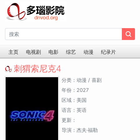
主页
电视剧
电影
综艺
动漫
纪录片
刺猬索尼克4
分类：动漫 / 喜剧
年份：2027
区域：美国
语言：英语
更新：
导演：杰夫·福勒