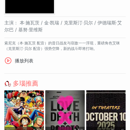
主演：
本·施瓦茨 / 金·凯瑞 / 克里斯汀·贝尔 / 伊德瑞斯·艾
尔巴 / 基努·里维斯
索尼克（本·施瓦茨 配音）的昔日战友与宿敌一一浮现，重磅角色艾咪
（克里斯汀·贝尔 配音）强势空降，新的战斗即将打响。
播放列表
多瑙推薦