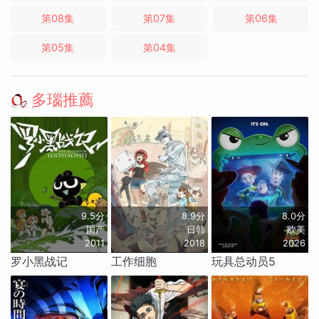
第08集
第07集
第06集
第05集
第04集
多瑙推薦
9.5分
8.9分
8.0分
国产
日韩
欧美
2011
2018
2026
罗小黑战记
工作细胞
玩具总动员5