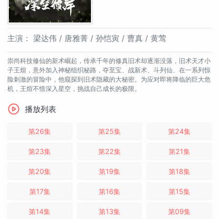
主演：
梁达伟 / 唐雅菁 / 孙恺寅 / 曹真 / 黄莺
崇尚科技修仙的新术崛起，传承千年的修真旧术却逐渐没落，旧术天才小
子王煊，意外加入神秘组织秘路，夺至宝、战新术、斗列仙、在一系列惊
险刺激的冒险中，他窥探到旧术隐藏的大秘密。为应对即将降临的巨大危
机，王煊不惜深入星空，挑战自己成长的极限。
播放列表
第26集
第25集
第24集
第23集
第22集
第21集
第20集
第19集
第18集
第17集
第16集
第15集
第14集
第13集
第09集