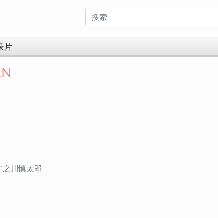
录片
AN
 井之川慎太郎