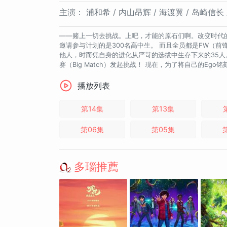
主演：
浦和希 / 内山昂辉 / 海渡翼 / 岛崎信长
——赌上一切去挑战。上吧，才能的原石们啊。改变时代的，是我
邀请参与计划的是300名高中生。 而且全员都是FW（
他人，时而凭自身的进化从严苛的选拔中生存下来的35人。 
赛（Big Match）发起挑战！ 现在，为了将自己的E
播放列表
第14集
第13集
第06集
第05集
多瑙推薦