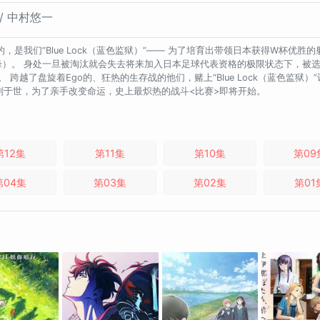
 / 中村悠一
们“Blue Lock（蓝色监狱）”—— 为了培育出带领日本获得W杯优胜的射手，
前锋）。 身处一旦被淘汰就会失去将来加入日本足球代表资格的极限状态下，被选
跨越了盘旋着Ego的、狂热的生存战的他们，赌上“Blue Lock（蓝色监狱
go铭刻于世，为了亲手改变命运，史上最炽热的战斗<比赛>即将开始。
第12集
第11集
第10集
第09
第04集
第03集
第02集
第01